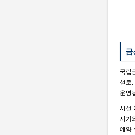
금
국립금
설로,
운영
시설 
시기와
예약 