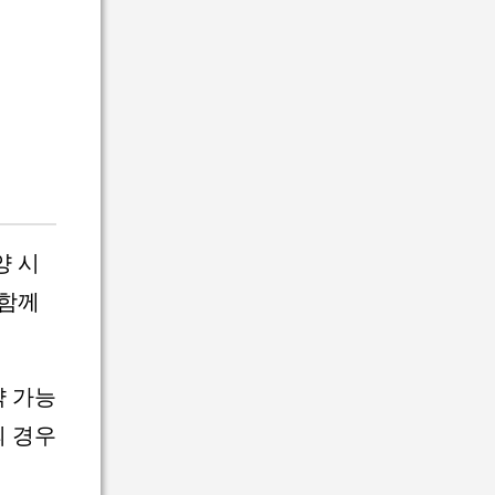
양 시
 함께
약 가능
의 경우