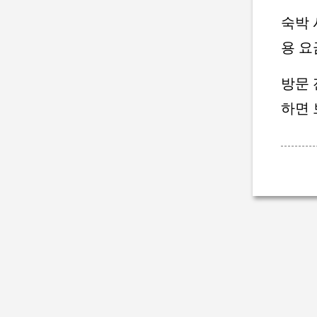
숙박 
용 요
방문 
하면 