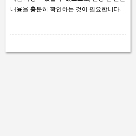
내용을 충분히 확인하는 것이 필요합니다.