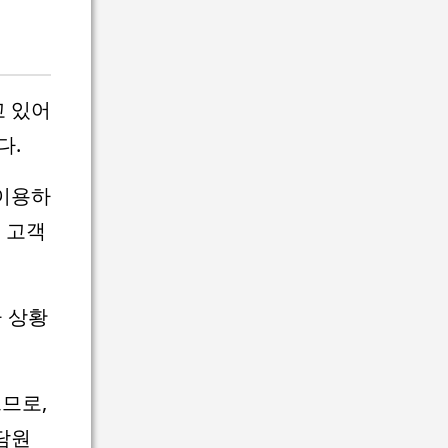
 있어
다.
 이용하
드 고객
급 상황
으므로,
담원