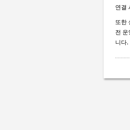
연결 
또한 
전 운
니다.