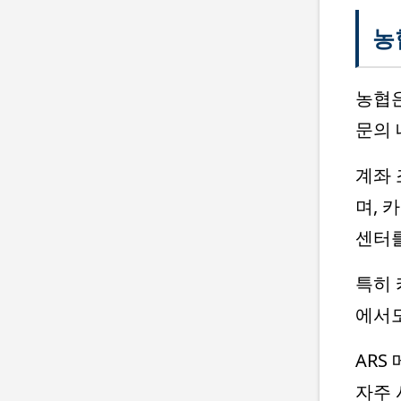
농
농협
문의 
계좌 
며, 
센터를
특히 
에서도
ARS
자주