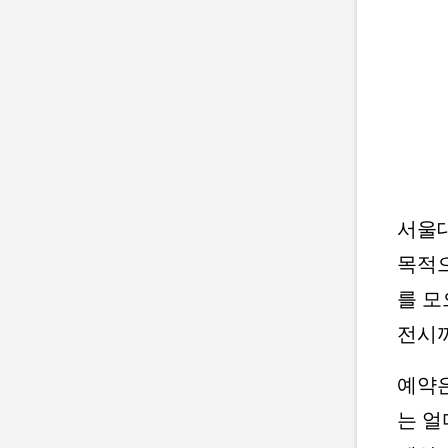
서울대
목적으
를 모
전시
예약은
는 얼